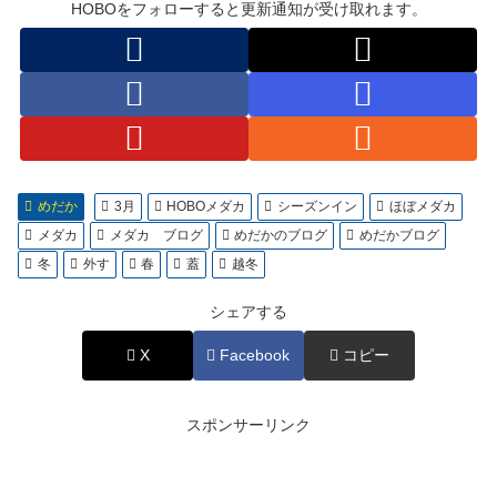
HOBOをフォローすると更新通知が受け取れます。
めだか
3月
HOBOメダカ
シーズンイン
ほぼメダカ
メダカ
メダカ ブログ
めだかのブログ
めだかブログ
冬
外す
春
蓋
越冬
シェアする
X
Facebook
コピー
スポンサーリンク