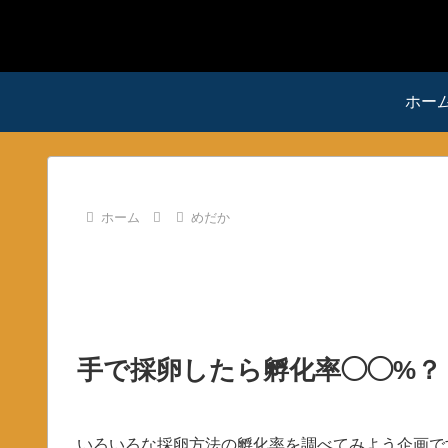
ホー
ホーム
めだか
手で採卵したら孵化率◯◯%？
いろいろな採卵方法の孵化率を調べてみよう企画で