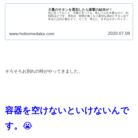
大量のサタンを選別したら衝撃の結末が！
先に言っておくと、大量と言っても、私レベルの大量なので、約
80匹ほどです。😓先日、時間が無くなり選別を諦めたサタン全て
見るには日が暮れそう。そこで、考えた。まずは小さいサイズを
省こう。小さいサイズは、また今度ね。（いわゆる先送り）は
い、分け...
2020.07.08
www.hobomedaka.com
そろそろお別れの時がやってきました。
容器を空けないといけないんで
す。
😭