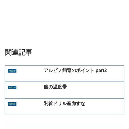
関連記事
アルビノ飼育のポイント part2
めだか
魔の温度帯
めだか
乳首ドリル産卵すな
めだか