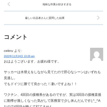
地味な作業が好きすぎる
厳しい出品者さんに質問した結果
コメント
celeru
より:
2022年11月24日 10:28 am
おはようございます、お疲れ様です。
サッカーは水替えをしながら見てたので肝心なシーンはいずれも
見逃し。
でもドイツに勝てて良かった！凄いですよね！！
ワクチン、4回目の接種券があるのですが、実は3回目の接種直後
に動悸が激しくなった気がして医務室で少し休んだんです(;^_^A
なので4回目が怖くて打てません。。。