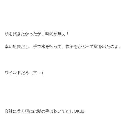
頭を拭きたかったが、時間が無ぇ！
幸い短髪だし、手で水を払って、帽子をかぶって家を出たのよ。
ワイルドだろ（古…）
会社に着く頃には髪の毛は乾いてたしOK🙆‍♀️