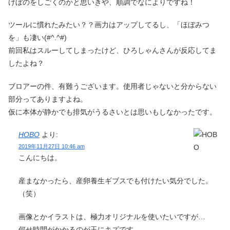
けぼのをしごくのかと思いきや、順調でなによりですね！
ツールに慣れたみたい？？画力はアップしてるし、「ほぼみつ
を」も凄い(#^.^#)
前回私はスルーしてしまったけど、ひろしゃんさんが反応してま
したよね？
ブロアーの件、有難うございます。使用者じゃないと分からない
部分ってありますよね。
仮に本体が静かでも排気がうるさいとは思いもしなかったです。
HOBO
より:
2019年11月27日 10:46 am
こんにちは。
産まなかったら、産卵養生ギブスでも付けたい気分でした。
（笑）
画像とかイラストは、極力オリジナルを使いたいですが…
何せ時間がかかるのが玉にキズです。