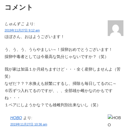
コメント
しゅんすこ
より:
2019年11月27日 9:12 am
ほぼさん、おはようございます！
う、う、う、うらやましい～！採卵おめでとうございます！
採卵中毒者としては今最高な気分じゃないですか？（笑）
我が家は加温１か月経ちますけど・・・全く産卵しませんよ（苦
笑）
なぜだ？？？水換えも頻繁にするし、掃除も毎日してるのに～
６匹ずつ入れてるのですが、、、全部雄か雌かなのかもです
ね・・・
１ペアにしようかな？でも雄雌判別出来ないし（笑）
HOBO
より:
2019年11月27日 10:36 am