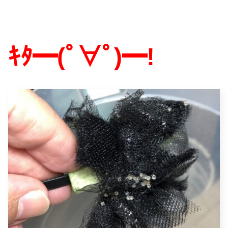
ｷﾀ━
(
ﾟ∀ﾟ
)
━
!