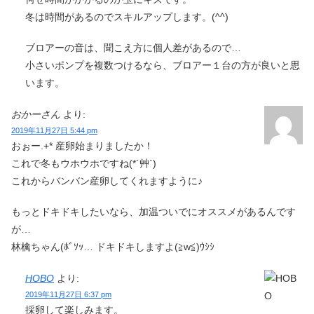
冬は時間があるのでスキルアップします。(^^)
ブロアーの音は、聞こえ方に個人差があるので…
小さいポンプを複数つけるなら、ブロアー１台の方が良いと思
います。
おかーさん
より:
2019年11月27日 5:44 pm
おぉー.+* 産卵始まりましたか！
これで冬もウホウホですね(*´艸`)
これからバンバン産卵してくれますように♪
もっとドキドキしたいなら、加温ついでにオススメがあるんです
が…
林檎ちゃん(ﾎﾞｿｯ… ドキドキしますよ(≧w≦)ｳｼｼ
HOBO
より:
2019年11月27日 6:37 pm
採卵して楽しみます。