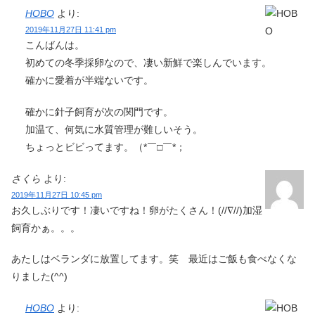
HOBO
より:
2019年11月27日 11:41 pm
こんばんは。
初めての冬季採卵なので、凄い新鮮で楽しんでいます。
確かに愛着が半端ないです。
確かに針子飼育が次の関門です。
加温て、何気に水質管理が難しいそう。
ちょっとビビってます。（*￣□￣*；
さくら
より:
2019年11月27日 10:45 pm
お久しぶりです！凄いですね！卵がたくさん！(//∇//)加湿
飼育かぁ。。。
あたしはベランダに放置してます。笑 最近はご飯も食べなくな
りました(^^)
HOBO
より: