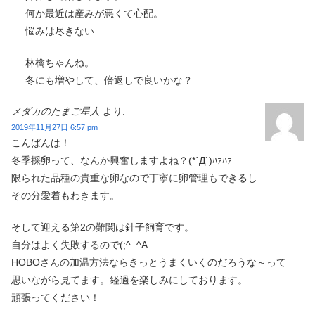
何か最近は産みが悪くて心配。
悩みは尽きない…
林檎ちゃんね。
冬にも増やして、倍返しで良いかな？
メダカのたまご星人
より:
2019年11月27日 6:57 pm
こんばんは！
冬季採卵って、なんか興奮しますよね？(*´Д`)ﾊｧﾊｧ
限られた品種の貴重な卵なので丁寧に卵管理もできるし
その分愛着もわきます。
そして迎える第2の難関は針子飼育です。
自分はよく失敗するので(;^_^A
HOBOさんの加温方法ならきっとうまくいくのだろうな～って
思いながら見てます。経過を楽しみにしております。
頑張ってください！