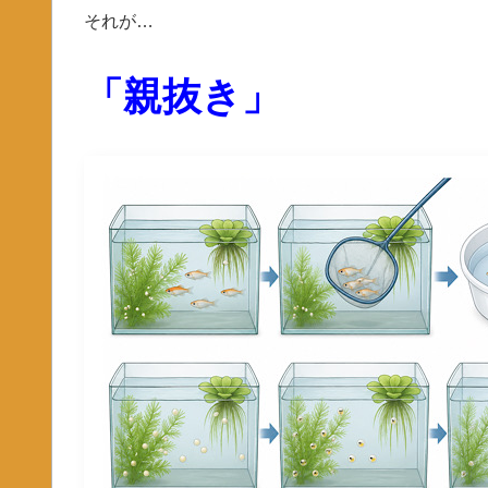
それが…
「親抜き」