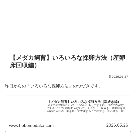
【メダカ飼育】いろいろな採卵方法（産卵
床回収編）
2026.05.27
昨日からの「いろいろな採卵方法」のつづきです。
【メダカ飼育】いろいろな採卵方法（親抜き編）
メダカの採卵方法って、いろいろありますよね。代表的なのは、
だいたいこの3種類じゃないでしょうか。・親抜き・産卵床を別
容器に入れる・卵を取って管理するこの中でも、初心者が一度は
憧れる採卵法――それが…「親抜き」実は、わたしも昔チャレン
ジした事...
2026.05.26
www.hobomedaka.com