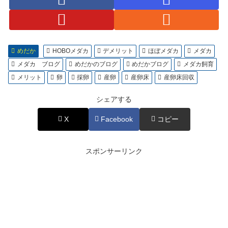
めだか
HOBOメダカ
デメリット
ほぼメダカ
メダカ
メダカ ブログ
めだかのブログ
めだかブログ
メダカ飼育
メリット
卵
採卵
産卵
産卵床
産卵床回収
シェアする
X
Facebook
コピー
スポンサーリンク