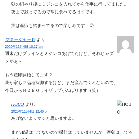
朝の餌やり後にミジンコを入れてから仕事に行ってました。
夜まで残ってるので常に食べてるはずです。
実は産卵も始まってるので楽しみです。😊
マネージャーＷ
より:
2020年11月4日 10:17 am
週末だけブラインとミジンコあげてたけど、それじゃダ
メかぁ～
もう産卵開始してます？
我が家も２品種採卵するけど、まだ産んでくれないので、
今日からＨＯＢＯライザップがんばります（笑）
HOBO
より:
2020年11月4日 12:40 pm
あげないよりマシと思いますよ。
まだ加温はしてないので採卵はしていませんが、産卵はしてる