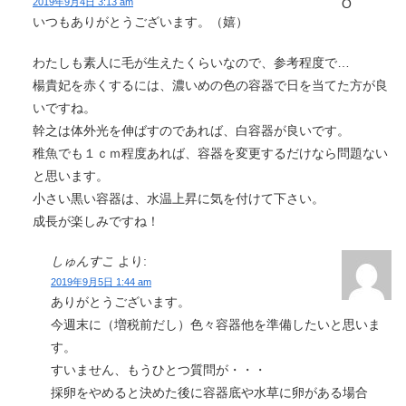
2019年9月4日 3:13 am
いつもありがとうございます。（嬉）
わたしも素人に毛が生えたくらいなので、参考程度で…
楊貴妃を赤くするには、濃いめの色の容器で日を当てた方が良
いですね。
幹之は体外光を伸ばすのであれば、白容器が良いです。
稚魚でも１ｃｍ程度あれば、容器を変更するだけなら問題ない
と思います。
小さい黒い容器は、水温上昇に気を付けて下さい。
成長が楽しみですね！
しゅんすこ
より:
2019年9月5日 1:44 am
ありがとうございます。
今週末に（増税前だし）色々容器他を準備したいと思いま
す。
すいません、もうひとつ質問が・・・
採卵をやめると決めた後に容器底や水草に卵がある場合