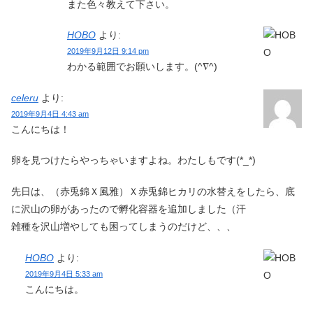
また色々教えて下さい。
HOBO
より:
2019年9月12日 9:14 pm
わかる範囲でお願いします。(^∇^)
celeru
より:
2019年9月4日 4:43 am
こんにちは！
卵を見つけたらやっちゃいますよね。わたしもです(*_*)
先日は、（赤兎錦Ｘ風雅）Ｘ赤兎錦ヒカリの水替えをしたら、底
に沢山の卵があったので孵化容器を追加しました（汗
雑種を沢山増やしても困ってしまうのだけど、、、
HOBO
より:
2019年9月4日 5:33 am
こんにちは。