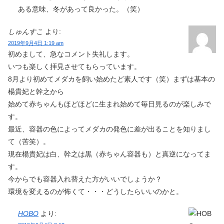
ある意味、冬があって良かった。（笑）
しゅんすこ
より:
2019年9月4日 1:19 am
初めまして、急なコメント失礼します。
いつも楽しく拝見させてもらっています。
8月より初めてメダカを飼い始めたど素人です（笑）まずは基本の
楊貴妃と幹之から
始めて赤ちゃんもほどほどに生まれ始めて毎日見るのが楽しみで
す。
最近、容器の色によってメダカの発色に差が出ることを知りまし
て（苦笑）。
現在楊貴妃は白、幹之は黒（赤ちゃん容器も）と真逆になってま
す。
今からでも容器入れ替えた方がいいでしょうか？
環境を変えるのが怖くて・・・どうしたらいいのかと。
HOBO
より: