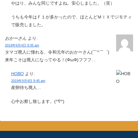
やはり、みんな同じですよね。安心しました。（笑）
うちも今年はＦ１が多かったので、ほとんどＭＩＸでジモティ
で販売しました。
おかーさん
より:
2019年9月4日 9:35 am
タマゴ廃人に憧れる、令和元年のおかーさん(￣^￣゜)
来年こそは廃人になってやる！(ΦωΦ)フフフ…
HOBO
より:
2019年9月4日 9:45 am
産卵待ち廃人…
心中お察し致します。(^∇^)