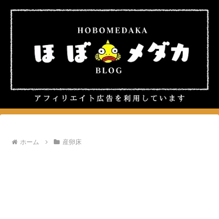
ホーム
産卵床