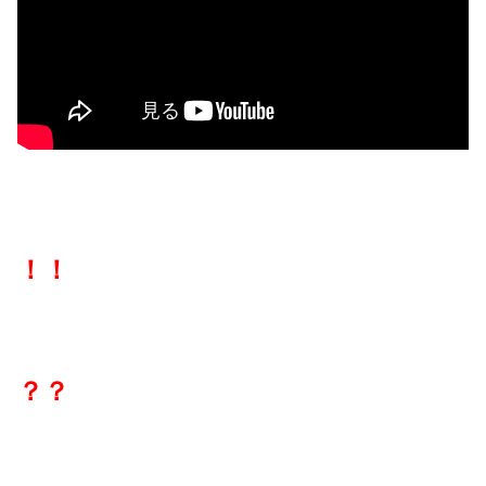
！！
？？