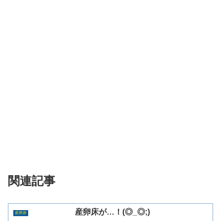
関連記事
産卵床が…！(◎_◎;)
産卵床