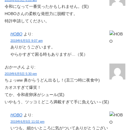
2019年6月5日 8:28 am
令和になって一番笑ったかもしれません。(笑)
HOBOさんの柔軟な発想力に脱帽です。
特許申請してください。
HOBO
より:
2019年6月5日 9:07 am
ありがとうございます。
やらかすぎて困る時もありますが…（笑）
おかーさん
より:
2019年6月5日 5:30 pm
ちょっww 鼻からうどん出るし！(丑三つ時に夜食中)
カオスすぎて爆笑！
てか、令和産卵床がシュール(笑)
いやもう、ツッコミどころ満載すぎて手に負えない～(笑)
HOBO
より:
2019年6月5日 11:02 pm
いつも、細かいところに気がついてありがとうござい