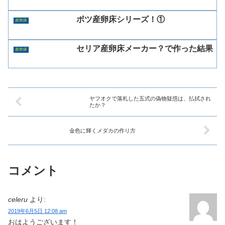
ボツ産卵床シリーズ！①
産卵床
セリア産卵床メーカー？で作った結果
産卵床
ヤフオクで落札した五式の偽物疑惑は、払拭され
たか？
金色に輝くメダカの作り方
コメント
celeru
より:
2019年6月5日 12:08 am
おはようございます！