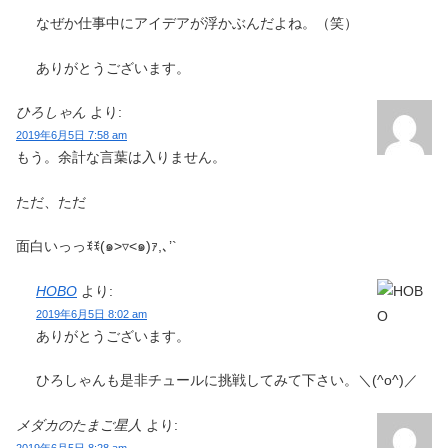
なぜか仕事中にアイデアが浮かぶんだよね。（笑）
ありがとうございます。
ひろしゃん
より:
2019年6月5日 7:58 am
もう。余計な言葉は入りません。
ただ、ただ
面白いっっꉂꉂ(๑˃▿︎˂๑)ｧ,､’`
HOBO
より:
2019年6月5日 8:02 am
ありがとうございます。
ひろしゃんも是非チュールに挑戦してみて下さい。＼(^o^)／
メダカのたまご星人
より: