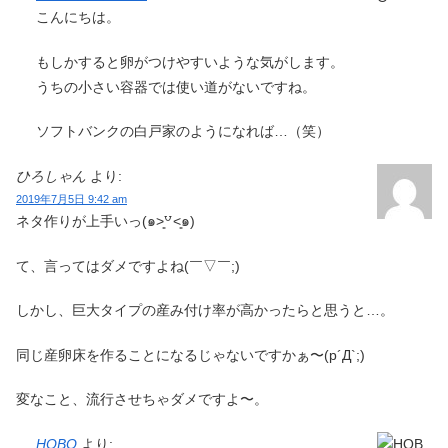
こんにちは。
もしかすると卵がつけやすいような気がします。
うちの小さい容器では使い道がないですね。
ソフトバンクの白戸家のようになれば…（笑）
ひろしゃん
より:
2019年7月5日 9:42 am
ネタ作りが上手いっ(๑˃͈꒵˂͈๑)
て、言ってはダメですよね(￣▽︎￣;)
しかし、巨大タイプの産み付け率が高かったらと思うと…。
同じ産卵床を作ることになるじゃないですかぁ〜(p´Д`;)
変なこと、流行させちゃダメですよ〜。
HOBO
より: