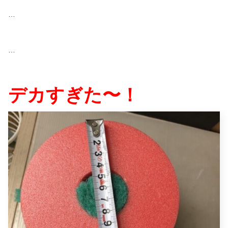
…
…
デカすぎた〜！