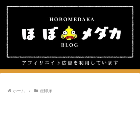
ホーム
産卵床