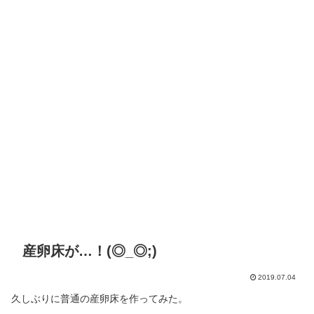
産卵床が…！(◎_◎;)
2019.07.04
久しぶりに普通の産卵床を作ってみた。