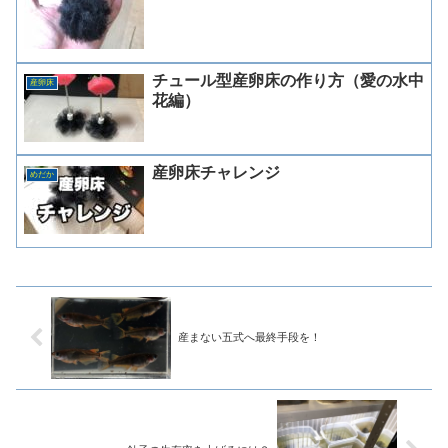
チュール型産卵床の作り方（愛の水中
産卵床
花編）
産卵床チャレンジ
めだか
産まない五式へ最終手段を！