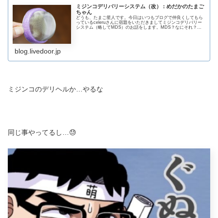
ミジンコデリバリーシステム（改） : めだかのたまご
ちゃん
どうも、たまご星人です。今日はいつもブログで仲良くしてもら
っているceleruさんに宿題をいただきましてミジンコデリバリー
システム（略してMDS）のお話をします。MDS？なにそれ？と
いう方は過去の記事をどうぞ。こちら↓ 要は、スポンジを巻き...
blog.livedoor.jp
ミジンコのデリヘルか…やるな
同じ事やってるし…😓