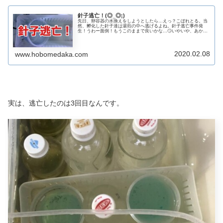
針子逃亡！(◎_◎;)
先日、卵容器の水換えをしようとしたら…えっ？こぼれとる。当
然、孵化した針子達は湯煎の中へ逃げるよね。針子逃亡事件発
生！うわー面倒！もうこのままで良いかな…🙄いやいや、あか
ん。とりあえず、スポイトで救出したそして翌日も翌々日も何と
か全て確保し...
2020.02.08
www.hobomedaka.com
実は、逃亡したのは3回目なんです。