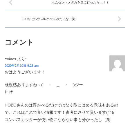
ホムセンへメダカを見に行ったら…！？
100均でハウスINハウスみたいな（笑）
コメント
celeru
より:
2020年2月10日 9:28 am
おはようございます！
既視感ありますね～( ・ ＿ ・ )ジー
ﾅｰﾝﾃ
HOBOさんのは浮かべるだけではなく型にはめる意味もあるの
で、これはこれで良い情報です！参考にさせて貰います(^^)/
コンパスカッターが使い物にならない事も分かったし（笑