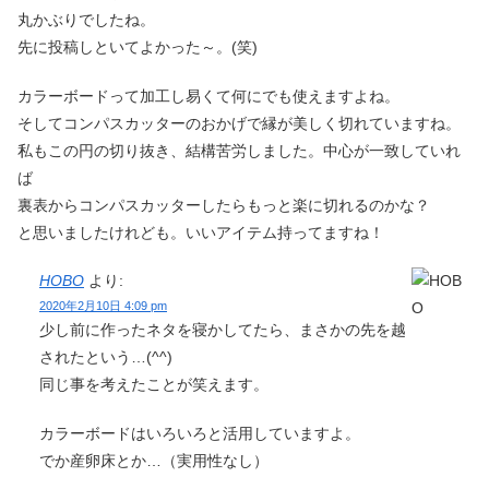
丸かぶりでしたね。
先に投稿しといてよかった～。(笑)
カラーボードって加工し易くて何にでも使えますよね。
そしてコンパスカッターのおかげで縁が美しく切れていますね。
私もこの円の切り抜き、結構苦労しました。中心が一致していれ
ば
裏表からコンパスカッターしたらもっと楽に切れるのかな？
と思いましたけれども。いいアイテム持ってますね！
HOBO
より:
2020年2月10日 4:09 pm
少し前に作ったネタを寝かしてたら、まさかの先を越
されたという…(^^)
同じ事を考えたことが笑えます。
カラーボードはいろいろと活用していますよ。
でか産卵床とか…（実用性なし）