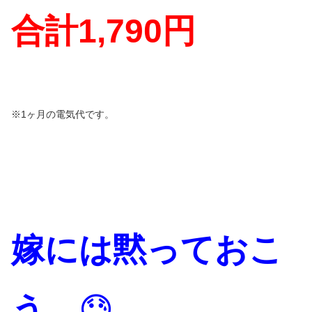
合計
1,
790
円
※1ヶ月の電気代です。
嫁には黙っておこ
う
…
😓