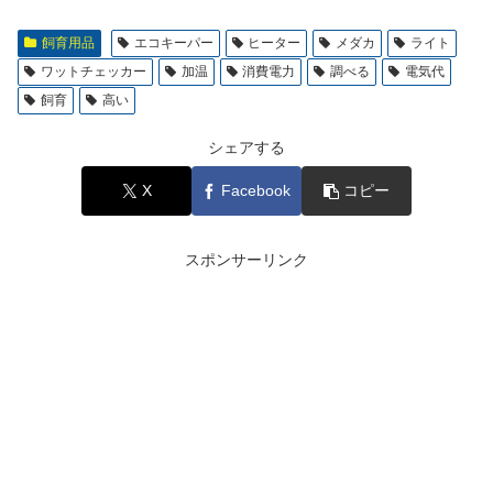
飼育用品
エコキーパー
ヒーター
メダカ
ライト
ワットチェッカー
加温
消費電力
調べる
電気代
飼育
高い
シェアする
X
Facebook
コピー
スポンサーリンク