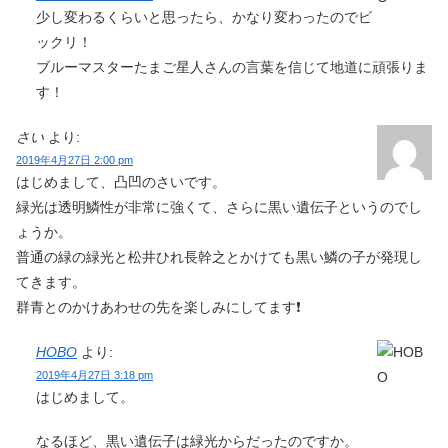
少し変わるくらいと思ったら、かなり変わったのでビ
ックリ！
ブルーマスターたまご星人さんの言葉を信じて地道に頑張りま
す！
さい
より:
2019年4月27日 2:00 pm
はじめまして、凸凹のさいです。
緑光は透明鱗性が非常に強くて、さらに黒い遺伝子というのでし
ょうか。
普通の緑の緑光と松井ひれ長幹之とかけても黒い鱗の子が発現し
てきます。
群青とのかけあわせの先を楽しみにしてます❗️
HOBO
より:
2019年4月27日 3:18 pm
はじめまして。
なるほど、黒い遺伝子は緑光からだったのですか。