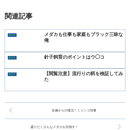
関連記事
メダカも仕事も家庭もブラック三昧な
めだか
俺
針子飼育のポイントはウ◯コ
めだか
【閲覧注意】流行りの餌を検証してみ
めだか
た
全滅からの復活！ミジンコ培養
盛りだくさんなメダカを目指す！