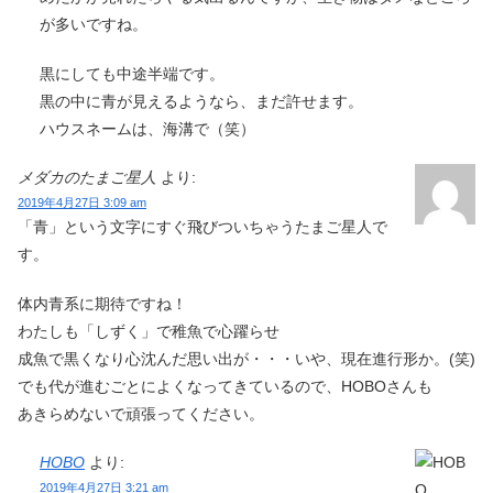
が多いですね。
黒にしても中途半端です。
黒の中に青が見えるようなら、まだ許せます。
ハウスネームは、海溝で（笑）
メダカのたまご星人
より:
2019年4月27日 3:09 am
「青」という文字にすぐ飛びついちゃうたまご星人で
す。
体内青系に期待ですね！
わたしも「しずく」で稚魚で心躍らせ
成魚で黒くなり心沈んだ思い出が・・・いや、現在進行形か。(笑)
でも代が進むごとによくなってきているので、HOBOさんも
あきらめないで頑張ってください。
HOBO
より:
2019年4月27日 3:21 am