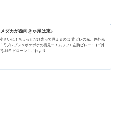
 : メダカが西向きゃ尾は東♪
小さいね！ちょっとだけ光って見えるのは 背ビレの光。体外光
ω｀*)ブレブレ＆ボケボケの横見ー！ムフフ♪ 左胸ビレー！ ( *´艸
`*)ﾆﾋﾋ♡ ピローン！これより...