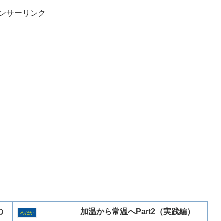
ンサーリンク
の
加温から常温へPart2（実践編）
めだか