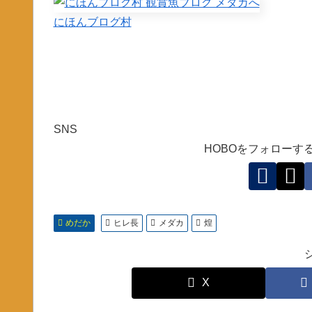
にほんブログ村
SNS
HOBOをフォローす
めだか
ヒレ長
メダカ
煌
X