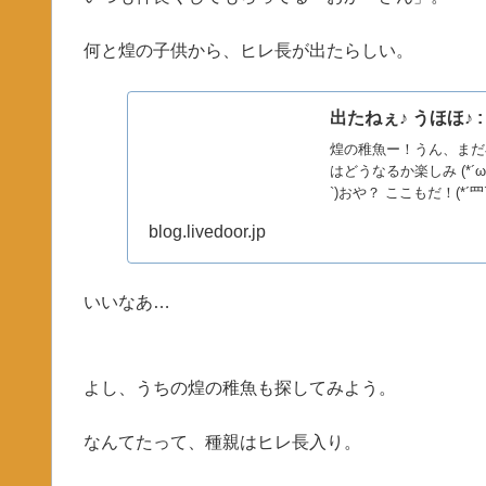
何と煌の子供から、ヒレ長が出たらしい。
出たねぇ♪ うほほ♪
煌の稚魚ー！うん、まだ
はどうなるか楽しみ (*´
`)おや？ ここもだ！(*´罒
blog.livedoor.jp
いいなあ…
よし、うちの煌の稚魚も探してみよう。
なんてたって、種親はヒレ長入り。