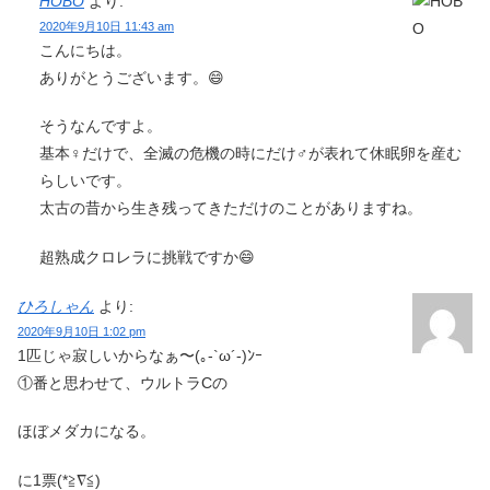
HOBO
より:
2020年9月10日 11:43 am
こんにちは。
ありがとうございます。😄
そうなんですよ。
基本♀だけで、全滅の危機の時にだけ♂が表れて休眠卵を産む
らしいです。
太古の昔から生き残ってきただけのことがありますね。
超熟成クロレラに挑戦ですか😄
ひろしゃん
より:
2020年9月10日 1:02 pm
1匹じゃ寂しいからなぁ〜(｡-`ω´-)ﾝｰ
①番と思わせて、ウルトラCの
ほぼメダカになる。
に1票(*≧︎∇︎≦︎)