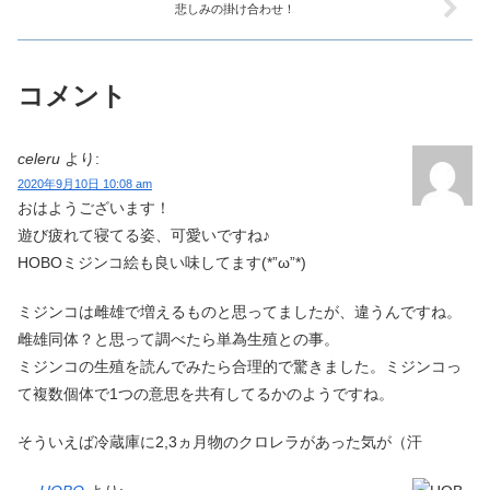
悲しみの掛け合わせ！
コメント
celeru
より:
2020年9月10日 10:08 am
おはようございます！
遊び疲れて寝てる姿、可愛いですね♪
HOBOミジンコ絵も良い味してます(*”ω”*)
ミジンコは雌雄で増えるものと思ってましたが、違うんですね。
雌雄同体？と思って調べたら単為生殖との事。
ミジンコの生殖を読んでみたら合理的で驚きました。ミジンコっ
て複数個体で1つの意思を共有してるかのようですね。
そういえば冷蔵庫に2,3ヵ月物のクロレラがあった気が（汗