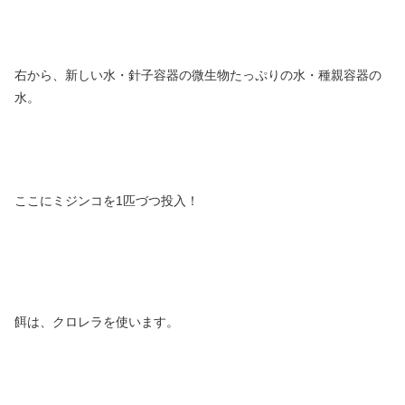
右から、新しい水・針子容器の微生物たっぷりの水・種親容器の
水。
ここにミジンコを1匹づつ投入！
餌は、クロレラを使います。