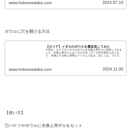
2024.07.10
www.hobomedaka.com
ボウルに穴を開ける方法
【セリア】メダカのボウルを魔改造してみた
今回は、セリアのメダカのボウルを水換え用ザルに改造してみま
した。水換え用ザルとは？ザルの目（穴）が半分埋められてお
り、水換えする時に便利なアイテムである。詳しくは、ブログを
見よ！前回はザルの目を埋めたが、今回は穴を開けていくと言う
逆パターン...
2024.11.05
www.hobomedaka.com
【使い方】
①バケツやボウルに水換え用ザルをセット