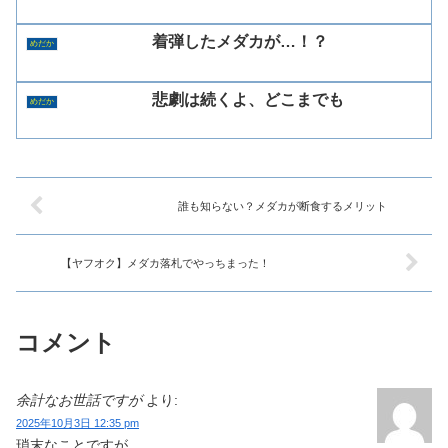
着弾したメダカが…！？
めだか
悲劇は続くよ、どこまでも
めだか
誰も知らない？メダカが断食するメリット
【ヤフオク】メダカ落札でやっちまった！
コメント
余計なお世話ですが
より:
2025年10月3日 12:35 pm
瑣末なことですが、