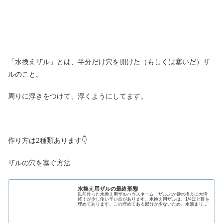
「水換えザル」とは、半分だけ穴を開けた（もしくは塞いだ）ザ
ルのこと。
周りに浮きをつけて、浮くようにしてます。
作り方は2種類あります👇
ザルの穴を塞ぐ方法
水換え用ザルの最終形態
以前作った水換え用ザルハウスネーム：ザルぷか😄水換えに大活
躍！が少し使い辛い点があります。水換え用ザルは、1/4ほど目を
埋めてあります。この埋めてある部分が少ないため、水溜まりの
出来る範囲が小さい。なので、移動とかしてる間に水が減ってし
まう...