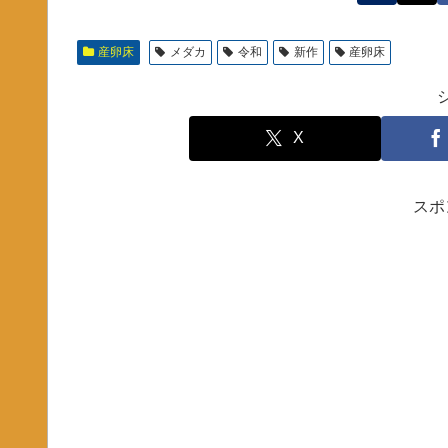
産卵床
メダカ
令和
新作
産卵床
X
スポ