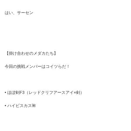
はい、サーセン
【掛け合わせのメダカたち】
今回の挑戦メンバーはコイツらだ！
• ほぼ剣F3（レッドクリフアースアイ×剣）
• ハイビスカス🌺