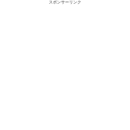
スポンサーリンク