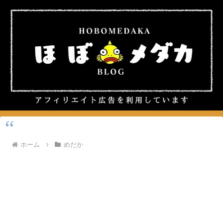
ホーム
めだか