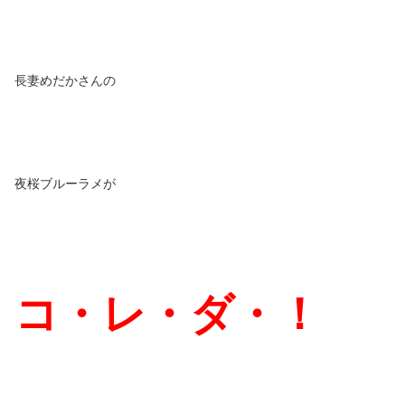
長妻めだかさんの
夜桜ブルーラメが
コ・レ・ダ・！