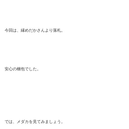
今回は、縁めだかさんより落札。
安心の梱包でした。
では、メダカを見てみましょう。