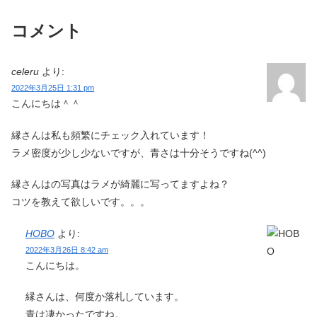
コメント
celeru
より:
2022年3月25日 1:31 pm
こんにちは＾＾
縁さんは私も頻繁にチェック入れています！
ラメ密度が少し少ないですが、青さは十分そうですね(^^)
縁さんはの写真はラメが綺麗に写ってますよね？
コツを教えて欲しいです。。。
HOBO
より:
2022年3月26日 8:42 am
こんにちは。
縁さんは、何度か落札しています。
青は凄かったですね。