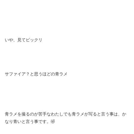
いや、見てビックリ
サファイア？と思うほどの青ラメ
青ラメを撮るのが苦手なわたしでも青ラメが写ると言う事は、か
なり青いと言う事です。🤣