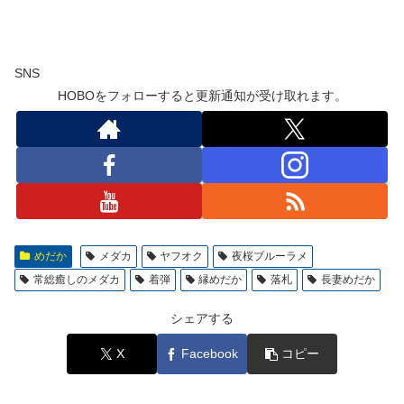
SNS
HOBOをフォローすると更新通知が受け取れます。
めだか
メダカ
ヤフオク
夜桜ブルーラメ
常総癒しのメダカ
着弾
縁めだか
落札
長妻めだか
シェアする
X
Facebook
コピー