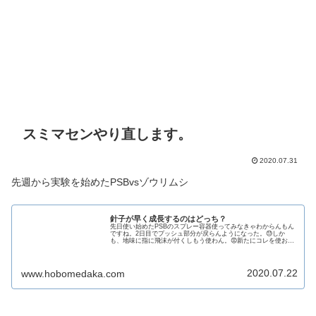
スミマセンやり直します。
2020.07.31
先週から実験を始めたPSBvsゾウリムシ
針子が早く成長するのはどっち？
先日使い始めたPSBのスプレー容器使ってみなきゃわからんもん
ですね。2日目でプッシュ部分が戻らんようになった。😓しか
も、地味に指に飛沫が付くしもう使わん。😡新たにコレを使お
う。（シャンプー用かな？）残った容器、匂いが取れないので使
い道がない...
2020.07.22
www.hobomedaka.com