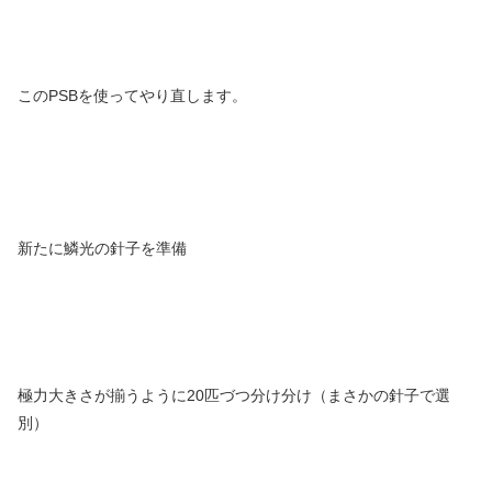
このPSBを使ってやり直します。
新たに鱗光の針子を準備
極力大きさが揃うように20匹づつ分け分け（まさかの針子で選
別）