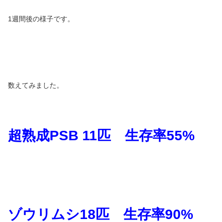
1週間後の様子です。
数えてみました。
超熟成
PSB 11
匹 生存率
55%
ゾウリムシ
18
匹 生存率
90%