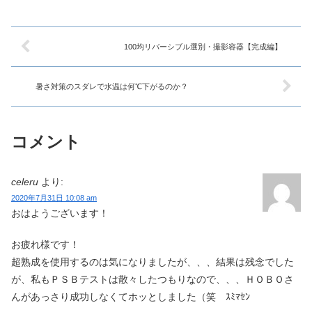
100均リバーシブル選別・撮影容器【完成編】
暑さ対策のスダレで水温は何℃下がるのか？
コメント
celeru
より:
2020年7月31日 10:08 am
おはようございます！
お疲れ様です！
超熟成を使用するのは気になりましたが、、、結果は残念でした
が、私もＰＳＢテストは散々したつもりなので、、、ＨＯＢＯさ
んがあっさり成功しなくてホッとしました（笑 ｽﾐﾏｾﾝ