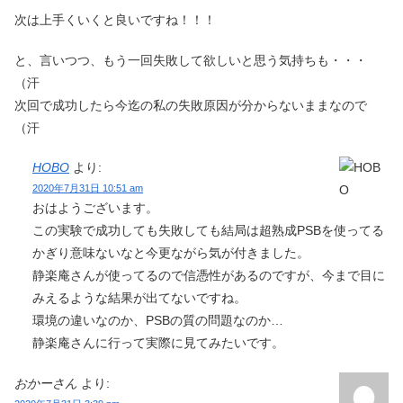
次は上手くいくと良いですね！！！
と、言いつつ、もう一回失敗して欲しいと思う気持ちも・・・
（汗
次回で成功したら今迄の私の失敗原因が分からないままなので
（汗
HOBO
より:
2020年7月31日 10:51 am
おはようございます。
この実験で成功しても失敗しても結局は超熟成PSBを使ってる
かぎり意味ないなと今更ながら気が付きました。
静楽庵さんが使ってるので信憑性があるのですが、今まで目に
みえるような結果が出てないですね。
環境の違いなのか、PSBの質の問題なのか…
静楽庵さんに行って実際に見てみたいです。
おかーさん
より: