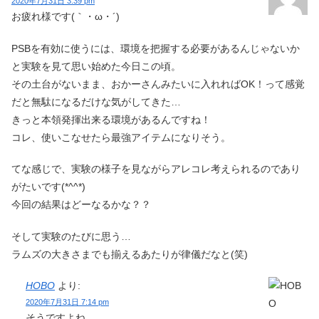
2020年7月31日 3:39 pm
お疲れ様です(｀・ω・´)ゝ
PSBを有効に使うには、環境を把握する必要があるんじゃないか
と実験を見て思い始めた今日この頃。
その土台がないまま、おかーさんみたいに入れればOK！って感覚
だと無駄になるだけな気がしてきた…
きっと本領発揮出来る環境があるんですね！
コレ、使いこなせたら最強アイテムになりそう。
てな感じで、実験の様子を見ながらアレコレ考えられるのであり
がたいです(*^^*)
今回の結果はどーなるかな？？
そして実験のたびに思う…
ラムズの大きさまでも揃えるあたりが律儀だなと(笑)
HOBO
より:
2020年7月31日 7:14 pm
そうですよね。