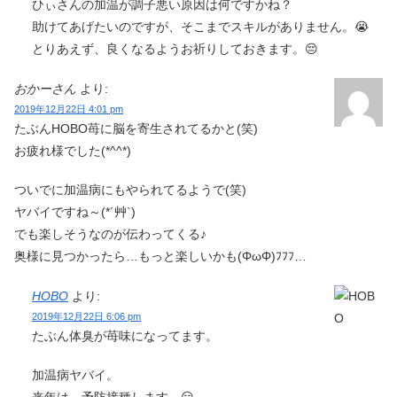
ひぃさんの加温が調子悪い原因は何ですかね？
助けてあげたいのですが、そこまでスキルがありません。😭
とりあえず、良くなるようお祈りしておきます。😔
おかーさん
より:
2019年12月22日 4:01 pm
たぶんHOBO苺に脳を寄生されてるかと(笑)
お疲れ様でした(*^^*)
ついでに加温病にもやられてるようで(笑)
ヤバイですね～(*´艸`)
でも楽しそうなのが伝わってくる♪
奥様に見つかったら…もっと楽しいかも(ΦωΦ)ﾌﾌﾌ…
HOBO
より:
2019年12月22日 6:06 pm
たぶん体臭が苺味になってます。
加温病ヤバイ。