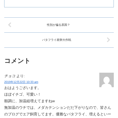
性別が偏る原因？
バタフライ産卵大作戦
コメント
チョコ
より:
2019年12月22日 10:33 am
おはようございます。
ほぼイチゴ、可愛い！
順調に、加温組増えてますねw
無加温のウチでは、メダカテンションだだ下がりなので、皆さん
のブログでエア飼育してます。優雅なバタフライ、増えるといー