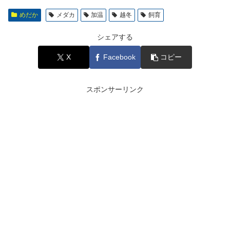
めだか
メダカ
加温
越冬
飼育
シェアする
X
Facebook
コピー
スポンサーリンク