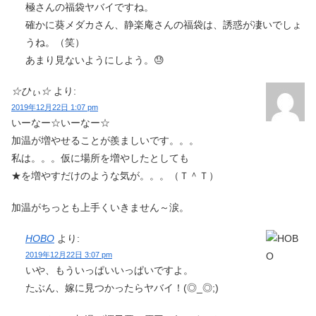
極さんの福袋ヤバイですね。
確かに葵メダカさん、静楽庵さんの福袋は、誘惑が凄いでしょ
うね。（笑）
あまり見ないようにしよう。😓
☆ひぃ☆
より:
2019年12月22日 1:07 pm
いーなー☆いーなー☆
加温が増やせることが羨ましいです。。。
私は。。。仮に場所を増やしたとしても
★を増やすだけのような気が。。。（Ｔ＾Ｔ）
加温がちっとも上手くいきません～涙。
HOBO
より:
2019年12月22日 3:07 pm
いや、もういっぱいいっぱいですよ。
たぶん、嫁に見つかったらヤバイ！(◎_◎;)