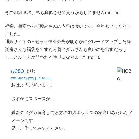
その加温BOX、私も真似させて貰うかもしれませんm(__)m
福袋、相変わらず極みさんの内容は凄いです。今年もびっくりし
ました。
通販サイトの三色ラメ体外外光が明らかにグレードアップした静
楽庵さんも福袋を出すだろ葵メダカさんも良いのを出すだろう
し、スルー力が問われる時期になりましたね(^^)/
HOBO
より:
2019年12月22日 11:01 am
おはようございます。
さすがにスペースが…
愛媛のメダカ飼育してる方の加温ボックスの家庭用みたいなイ
メージです。
是非、作ってみてください。