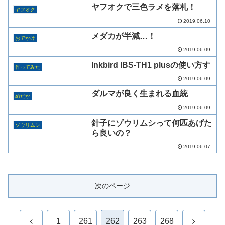
ヤフオクで三色ラメを落札！
ヤフオク
2019.06.10
メダカが半減…！
おでかけ
2019.06.09
Inkbird IBS-TH1 plusの使い方す
作ってみた
2019.06.09
ダルマが良く生まれる血統
めだか
2019.06.09
針子にゾウリムシって何匹あげた
ゾウリムシ
ら良いの？
2019.06.07
次のページ
前
次
1
261
262
263
268