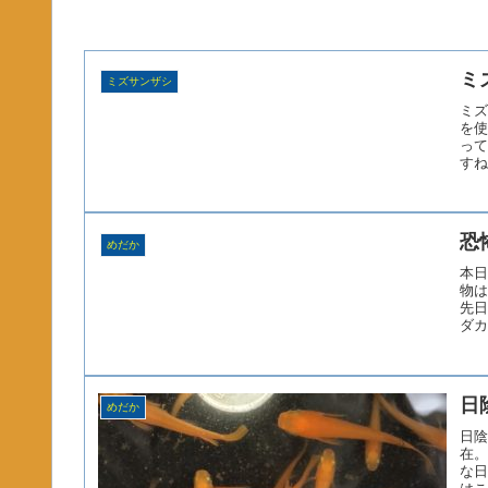
ミ
ミズサンザシ
ミズ
を使
って
すね
恐
めだか
本日
物は
先日
ダカ
日
めだか
日陰
在。
な日