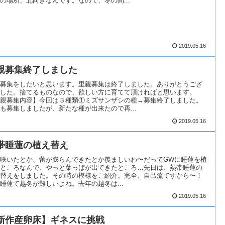
の場所、北向きなんです。なので、冬の間...
2019.05.16
親募集終了しました
募集をしたいと思います。里親募集は終了しました。ありがとうござ
した。捨てるものなので、欲しい方に育てて頂ければと思います。
親募集内容】今回は３種類①ミズサンザシの種→募集終了しました。
も募集しましたが、新たな種が出来たので再...
2019.05.16
帯睡蓮の植え替え
咲いたとか、蕾が膨らんできたとか羨ましいわ〜だってGWに睡蓮を植
ところなんで、やっと葉っぱが出てきたところ…先日は、熱帯睡蓮の
替えをしました。その時の模様をご紹介。完全、自己流ですから〜！
睡蓮て越冬が難しいよね。去年の越冬は...
2019.05.16
新作産卵床】ギネスに挑戦