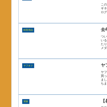
この
ギネ
ログ
去
飼育用品
つい
いる
たり
メダ
ヤ
ヤフオク
ヤフ
買っ
まし
ちま
【
実験