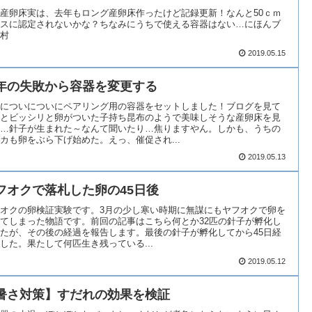
産卵床実は、去年もロング産卵床作ったけど記録更新！なんと50ｃｍ
スに認定されないかな？ちなみにうちで使える容器はない…にほんブ
村
2019.05.15
年の失敗から容器を変更する
についについにペアリング用の容器をセットしました！ブログを見て
とビッシリと卵がついた子持ち昆布のようで美味しそうな産卵床を見
…針子が生まれた～なんて聞いたり…焦りますやん。しかも、うちの
カも卵をぶら下げ始めた。えっ、催促され...
2019.05.13
フオクで落札した卵の45日後
オクの卵検証実験です。3月の少し寒い時期に無謀にもヤフオクで卵を
てしまった物語です。前回の記事はこちら何とか32匹の針子が孵化し
たが、その後の経過を報告します。最後の針子が孵化してから45日経
した。果たして何匹生き残っている...
2019.05.12
暑さ対策】すだれの効果を検証