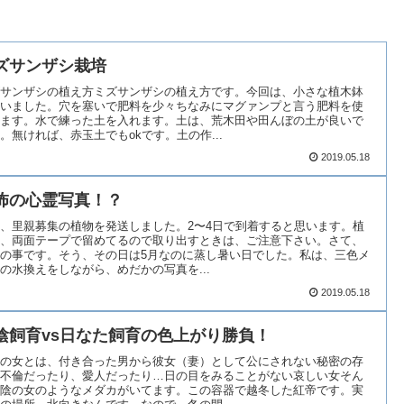
ズサンザシ栽培
サンザシの植え方ミズサンザシの植え方です。今回は、小さな植木鉢
いました。穴を塞いで肥料を少々ちなみにマグァンプと言う肥料を使
ます。水で練った土を入れます。土は、荒木田や田んぼの土が良いで
。無ければ、赤玉土でもokです。土の作...
2019.05.18
怖の心霊写真！？
、里親募集の植物を発送しました。2〜4日で到着すると思います。植
、両面テープで留めてるので取り出すときは、ご注意下さい。さて、
の事です。そう、その日は5月なのに蒸し暑い日でした。私は、三色メ
の水換えをしながら、めだかの写真を...
2019.05.18
陰飼育vs日なた飼育の色上がり勝負！
の女とは、付き合った男から彼女（妻）として公にされない秘密の存
不倫だったり、愛人だったり…日の目をみることがない哀しい女そん
陰の女のようなメダカがいてます。この容器で越冬した紅帝です。実