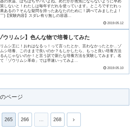
器の水温、ぼちぼちヤバいよね。めだかが煮魚にならないように早め
策しないと！わたしは毎年すだれを使っています。ところですだれっ
果あるの？そんな疑問を持ったあなたのために！調べてみましたよ！
∇￣)【実験内容】スダレ有り無しの容器...
2019.05.12
ゾウリムシ】色んな物で培養してみた
リムシ王に！おれはなるっ！って言ったとか、言わなかったとか…ゾ
ムシ培養、このままで良いのか？もしかしたら、もっと良い培養方法
るんじゃないのか！と言う訳で新たな培養方法を実験してみます。名
て「ゾウリムシ革命」では早速いってみよ...
2019.05.10
のページ
次
265
266
…
268
へ