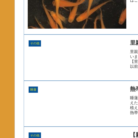
はこ
里
その他
里親
いま
【里
以前
熱
睡蓮
睡蓮
えた
植え
熱帯
【
その他