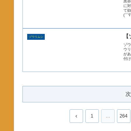
黒容
に対
て効
(￣
【
ゾウリムシ
ゾウ
ウリ
があ
付け
次
前
1
…
264
へ