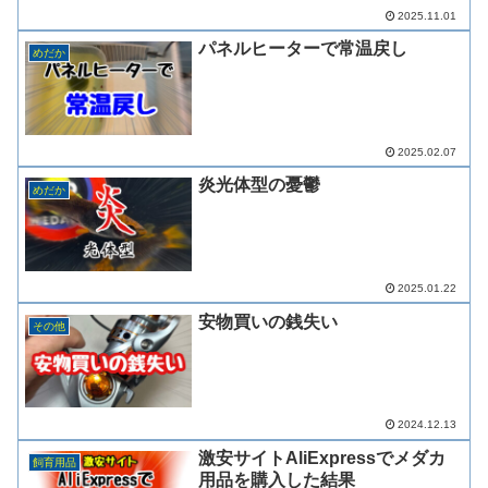
2025.11.01
パネルヒーターで常温戻し
めだか
2025.02.07
炎光体型の憂鬱
めだか
2025.01.22
安物買いの銭失い
その他
2024.12.13
激安サイトAliExpressでメダカ
飼育用品
用品を購入した結果