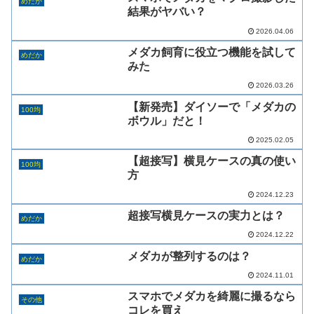
めだか
結果がヤバい？
2026.04.06
メダカ飼育に役立つ機能を試して
めだか
みた
2026.03.26
【新発売】ダイソーで「メダカの
100均
ボウル」だと！
2025.02.05
【超接写】横見ケースの真の使い
100均
方
2024.12.23
超接写横見ケースの実力とは？
めだか
2024.12.22
メダカが整列するのは？
めだか
2024.11.01
スマホでメダカを綺麗に撮るなら
その他
コレを買え