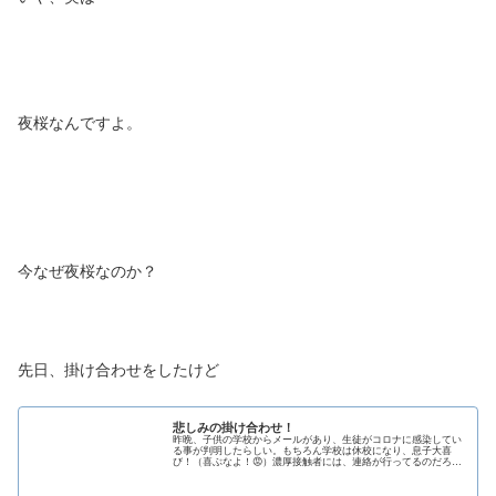
夜桜なんですよ。
今なぜ夜桜なのか？
先日、掛け合わせをしたけど
悲しみの掛け合わせ！
昨晩、子供の学校からメールがあり、生徒がコロナに感染してい
る事が判明したらしい。もちろん学校は休校になり、息子大喜
び！（喜ぶなよ！😡）濃厚接触者には、連絡が行ってるのだろう
か？コロナが身近に感じるようになりました。😱さてこの前、新
たな掛け合...