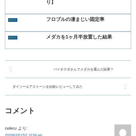
り】
フロブルの凄まじい固定率
めだか
メダカを1ヶ月半放置した結果
めだか
バイオラボさんでメダカを選んだ結果？
ダイソーエアストーンを比較レビューしてみた
コメント
celeru
より:
2020年9月23日 10:56 am