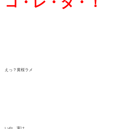
コ・レ・ダ・！
えっ？黄桜ラメ
いや、実は