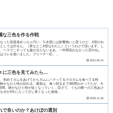
麗な三色を作る作戦
なった容器達めっちゃ汚い…💦水質には影響無いと思うけど、A型のわ
としては許せん。（変なとこA型なわたし）というわけで洗います。し
、ヘラでこすっても歯が立たないまあ、一年間洗わなかった罰やね。
はコレを使いました。ブリーチ一応、...
2021.05.14
々に三色を見てみたら…
、初めてガムをあげてからガムにハマってるマロガムを食べてる時
静かなひと時が訪れる。最初は、食べ切るまで3時間かかってたが、今
時間。静かなひと時が短くなっていく…😊さて、うちの唯一の三色あけ
なぜか9月に入って少し寒くなった途端...
2020.11.30
れで良いのか？あけぼの選別