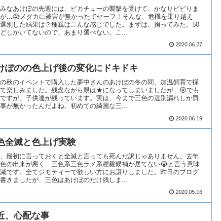
みなあけぼの先週には、ピカチューの襲撃を受けて、かなりビビりま
が…😱メダカに被害が無かったでセーフ！そんな、危機を乗り越え
選別した結果は？種親はこんな感じでした。まずは、掬ってみた。50
どしかいてないので、あまり選べない。こ...
2020.06.27
けぼのの色上げ後の変化にドキドキ
の秋のイベントで購入した夢中さんのあけぼの冬の間、加温飼育で採
て楽しみました。残念ながら親は★になってしまいましたが…😢でも
ですが、子供達が残っています。実は、今まで三色の選別漏れしか買
事が無かったんだよね。初めての綺麗な三...
2020.06.19
色全滅と色上げ実験
、最初に言っておくと全滅と言っても死んだ訳じゃありません。去年
色の出来が悪く…三色系三色ラメ系種親候補が居てない😭と言う意味
滅です。全てジモティーで欲しい方にお譲りしました。昨日のブログ
書きましたが、三色はあけぼのだけ残しま...
2020.05.16
近、心配な事