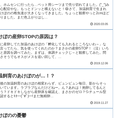
、ホムセンに行ったら…ペット用シーツまで売り切れてました。(°_°)み
心配症やな。もっとドンッと構えないと！😄さて、加温飼育で生まれ
けぼのの稚魚達が大きくなってきました。ちょっと観察やっと2cmほど
りました。まだ色上がりはし...
2020.03.05
けぼの産卵STOPの原因は？
に産卵してた加温のあけぼの「孵化しても入れるところないわ～」な
言ってたら、気を使ってくれたのか？まさかの産卵STOP！（泣）いろ
と原因を調べてみた。まずは、体調チェックじ～と観察してみた。問
さそうでもオスがメスを追い回して、...
2019.12.06
温飼育のあけぼのが…！？
後の加温飼育のあけぼの相変わらず、ビュンビュン毎日、影からそっ
いています。ラブラブなんだけどねー。ん？あれは！抱卵してるんと
う？ドキドキしながら産卵床を確認え、まさかのゼロ？💦チュール型
認するとｷﾀ━(ﾟ∀ﾟ)━!まだ無精卵...
2019.11.27
けぼのの憂鬱