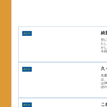
綺
めだか
空に
たし
かし
今回
久
めだか
先週
は、
は2
ぼの
こ
めだか