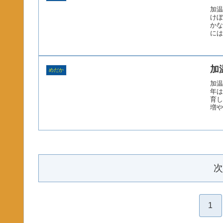
加温
けぼ
かな
には
加
めだか
加温
年は
育し
増や
次
1