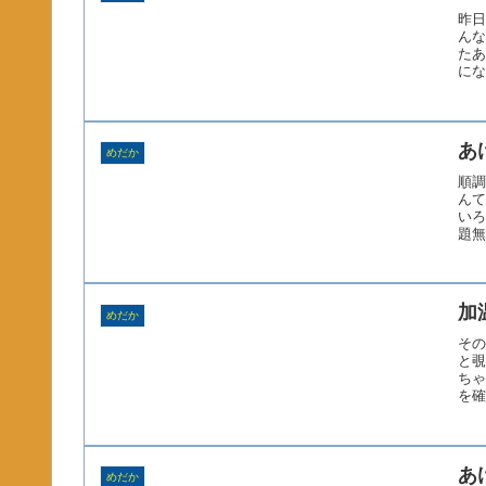
昨日
んな
たあ
にな
あ
めだか
順調
んて
いろ
題無
加
めだか
その
と覗
ちゃ
を確
あ
めだか