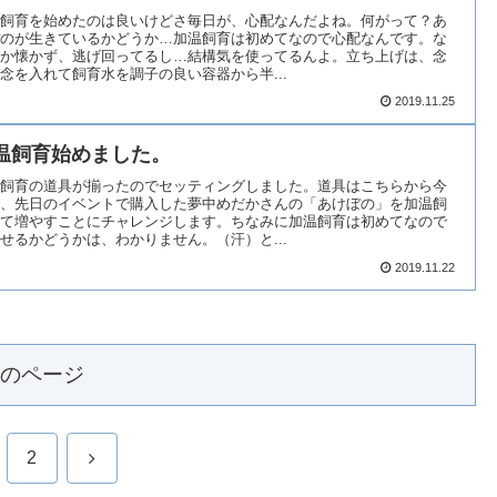
飼育を始めたのは良いけどさ毎日が、心配なんだよね。何がって？あ
のが生きているかどうか…加温飼育は初めてなので心配なんです。な
か懐かず、逃げ回ってるし…結構気を使ってるんよ。立ち上げは、念
念を入れて飼育水を調子の良い容器から半...
2019.11.25
温飼育始めました。
飼育の道具が揃ったのでセッティングしました。道具はこちらから今
、先日のイベントで購入した夢中めだかさんの「あけぼの」を加温飼
て増やすことにチャレンジします。ちなみに加温飼育は初めてなので
せるかどうかは、わかりません。（汗）と...
2019.11.22
のページ
次
2