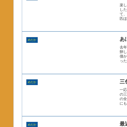
楽し
した
て、
匹ほ
あ
めだか
去年
卵し
僅か
った
三
めだか
一応
の三
の全
にも
最
めだか