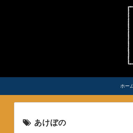
ホー
あけぼの