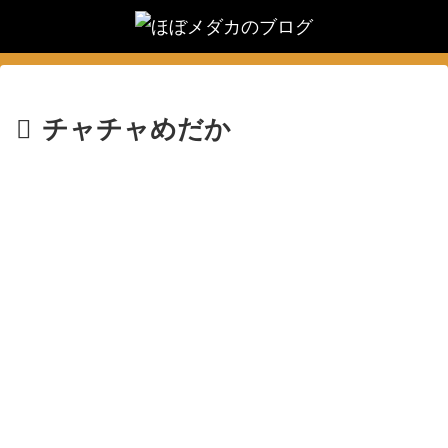
チャチャめだか