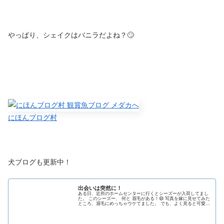
やっぱり、シェイクはバニラだよね？🙄
にほんブログ村
犬ブログも更新中！
出会いは突然に！
ある日、近所のホームセンターに行くとシーズーが入荷してまし
た。 このシーズー、 何と 眉毛がある！😄 写真を嫁に見せてみた
ところ、眉毛にめっちゃウケてました。 でも、よく見ると可愛い
顔してる！ そして次の休みの日 早速、触らせてもらいに行き